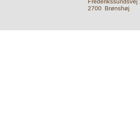
Frederikssundsvej 1
2700 Brønshøj