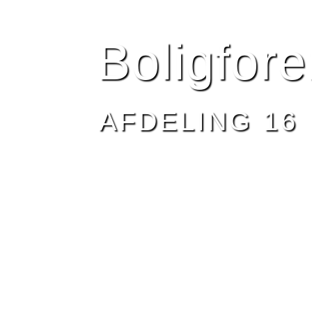
HJEM
BESTYRELSEN
AFDELING 16
NYHEDE
Boligfor
AFDELING 16