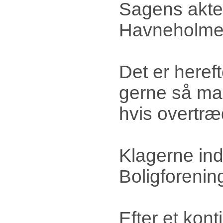
Sagens akter
Havneholme
Det er hereft
gerne så man
hvis overtræ
Klagerne ind
Boligforeni
Efter et kont