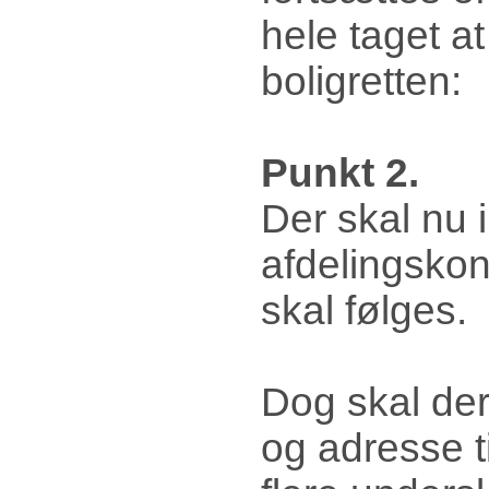
hele taget 
boligretten:
Punkt 2.
Der skal nu i
afdelingsko
skal følges.
Dog skal der
og adresse ti