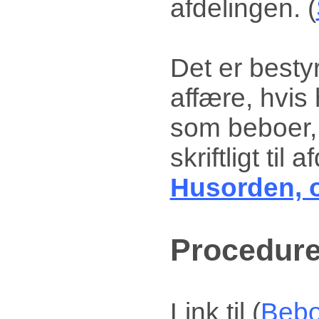
afdelingen. (
Det er bestyr
affære, hvis
som beboer, 
skriftligt ti
Husorden, 
Procedure
Link til (
Bebo