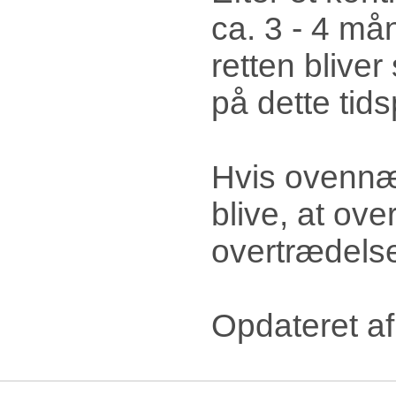
ca. 3 - 4 mån
retten bliver
på dette tids
Hvis ovennæv
blive, at ove
overtrædelse
Opdateret af