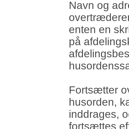
Navn og adres
overtræderen
enten en skri
på afdelings
afdelingsbe
husordenssage
Fortsætter o
husorden, k
inddrages, o
fortsættes e