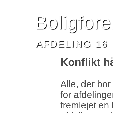
HJEM
BESTYRELSEN
AFDELING 16
NYHEDE
Boligfor
AFDELING 16
Konflikt h
Alle, der bo
for afdelinge
fremlejet en 