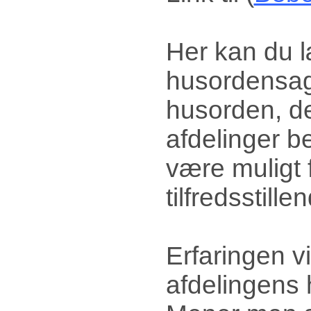
Her kan du l
husordensage
husorden, der
afdelinger b
være muligt 
tilfredsstill
Erfaringen v
afdelingens