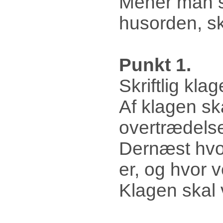
Mener man si
husorden, s
Punkt 1.
Skriftlig kl
Af klagen sk
overtrædelse
Dernæst hvo
er, og hvor
Klagen skal