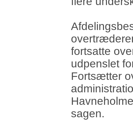
flere undersk
Afdelingsbes
overtræderen
fortsatte ove
udpenslet fo
Fortsætter o
administrati
Havneholmen
sagen.