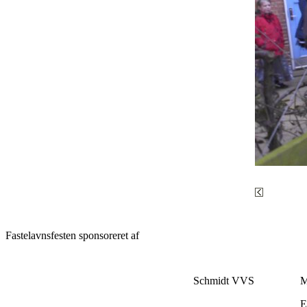
Fastelavnsfesten sponsoreret af
Schmidt VVS
M
E