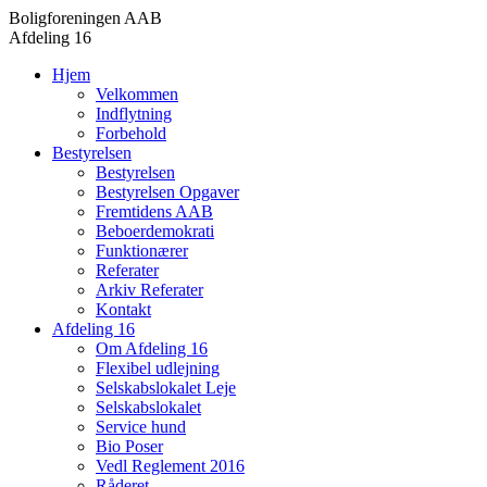
Boligforeningen AAB
Afdeling 16
Hjem
Velkommen
Indflytning
Forbehold
Bestyrelsen
Bestyrelsen
Bestyrelsen Opgaver
Fremtidens AAB
Beboerdemokrati
Funktionærer
Referater
Arkiv Referater
Kontakt
Afdeling 16
Om Afdeling 16
Flexibel udlejning
Selskabslokalet Leje
Selskabslokalet
Service hund
Bio Poser
Vedl Reglement 2016
Råderet