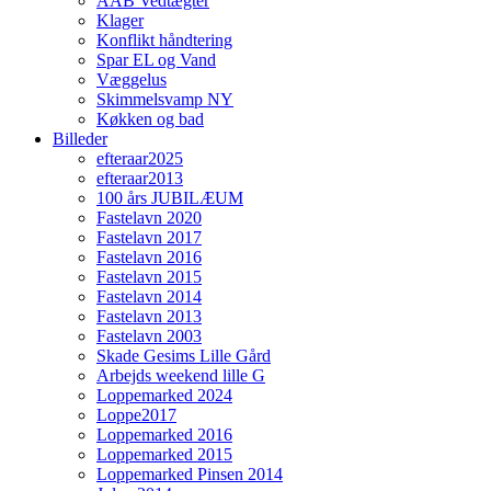
AAB Vedtægter
Klager
Konflikt håndtering
Spar EL og Vand
Væggelus
Skimmelsvamp NY
Køkken og bad
Billeder
efteraar2025
efteraar2013
100 års JUBILÆUM
Fastelavn 2020
Fastelavn 2017
Fastelavn 2016
Fastelavn 2015
Fastelavn 2014
Fastelavn 2013
Fastelavn 2003
Skade Gesims Lille Gård
Arbejds weekend lille G
Loppemarked 2024
Loppe2017
Loppemarked 2016
Loppemarked 2015
Loppemarked Pinsen 2014