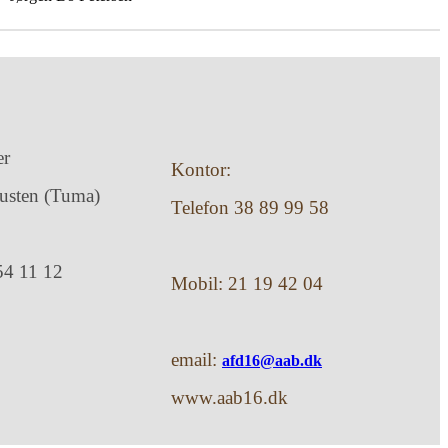
er
Kontor:
usten (Tuma)
Telefon 38 89 99 58
54 11 12
Mobil: 21 19 42 04
email:
afd16@aab.dk
www.aab16.dk