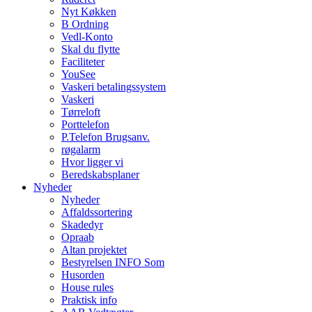
Nyt Køkken
B Ordning
Vedl-Konto
Skal du flytte
Faciliteter
YouSee
Vaskeri betalingssystem
Vaskeri
Tørreloft
Porttelefon
P.Telefon Brugsanv.
røgalarm
Hvor ligger vi
Beredskabsplaner
Nyheder
Nyheder
Affaldssortering
Skadedyr
Opraab
Altan projektet
Bestyrelsen INFO Som
Husorden
House rules
Praktisk info