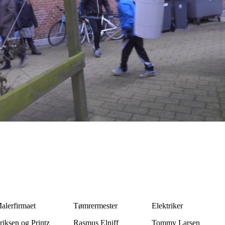
alerfirmaet
Tømrermester
Elektriker
riksen og Printz
Rasmus Elniff
Tommy Larsen