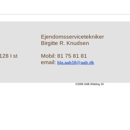
Ejendomsservicetekniker
Birgitte R. Knudsen
28 I st
Mobil: 81 75 81 81
email:
bla.aab16@aab.dk
©2006 AAB Afdeling 16