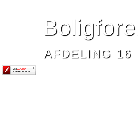
HJEM
BESTYRELSEN
AFDELING 16
NYHEDE
Boligfor
AFDELING 16