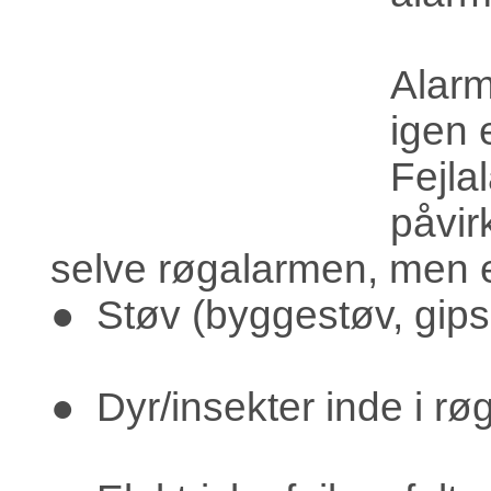
Alar
igen 
Fejla
påvirk
selve røgalarmen, men
● Støv (byggestøv, gips
● Dyr/insekter inde i rø