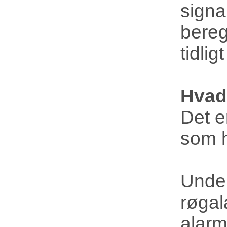
signa
bereg
tidli
Hvad
Det e
som h
Under
røga
alarm