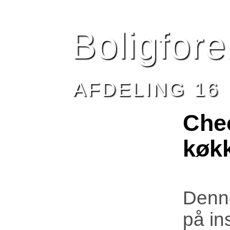
HJEM
BESTYRELSEN
AFDELING 16
NYHEDE
Boligfor
AFDELING 16
Chec
køk
Denne
på in