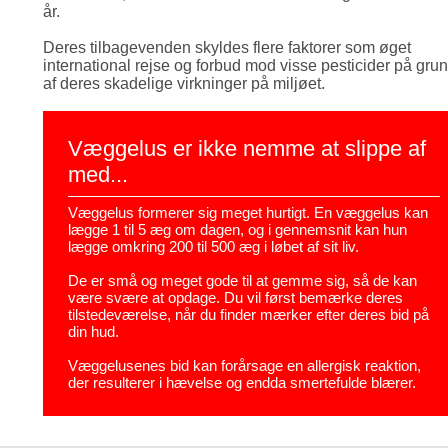
år.
Deres tilbagevenden skyldes flere faktorer som øget
international rejse og forbud mod visse pesticider på gru
af deres skadelige virkninger på miljøet.
Væggelus er ikke nemme at slippe af
med...
Væggelus formerer sig meget hurtigt. En væggelus kan
lægge 1 til 5 æg om dagen, og i gennemsnit kan hun
lægge omkring 200 til 500 æg i løbet af sit liv.
De er små og meget gode til at gemme sig, så de kan
være svære at opdage. Du vil først bemærke deres
tilstedeværelse, når du finder mærker efter deres bid på
din hud.
Væggelusenes bid kan forårsage en allergisk reaktion,
der resulterer i hævelse og endda smertefulde blærer.