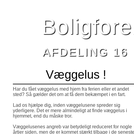
HJEM
BESTYRELSEN
AFDELING 16
NYHEDE
Boligfor
AFDELING 16
Væggelus !
Har du fået væggelus med hjem fra ferien eller et andet
sted? Så gælder det om at få dem bekæmpet i en fart.
Lad os hjælpe dig, inden væggelusene spreder sig
yderligere. Det er mere almindeligt at finde væggelus i
hjemmet, end du måske tror.
Væggelusenes angreb var betydeligt reduceret for nogle
årtier siden, men de er kommet stærkt tilbage i de senest